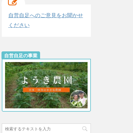
自営自足へのご意見をお聞かせ
ください
自営自足の事業