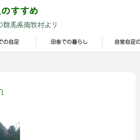
足のすすめ
の群馬県南牧村より
での自足
田舎での暮らし
自営自足
n