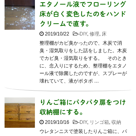
エタノール液でフローリング
床が白く変色したのをハンド
クリームで直す。
2019/10/22
-
DIY
,
修理
,
床
整理棚がカビ臭かったので、木炭で消
臭・湿気取りをした話をしました。木炭
でカビ臭・湿気取りをする。 そのとき
に、念入りにするため、整理棚をエタノ
ール液で除菌したのですが、スプレーが
壊れていて、液がポタポ …
りんご箱にパタパタ扉をつけ
収納棚にする。
2019/10/16
-
DIY
,
リンゴ箱
,
収納
ウレタンニスで塗装したりんご箱に、パ