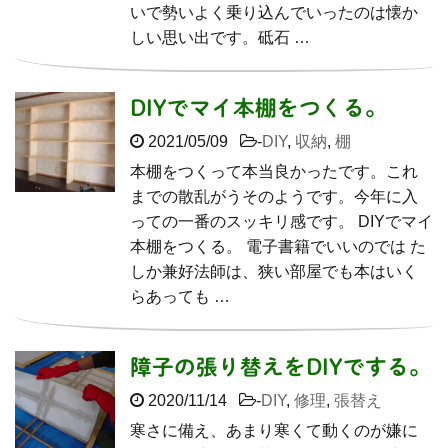
いで勢いよく乗り込んでいったのは懐か
しい思い出です。砥石 …
DIYでマイ本棚をつくる。
2021/05/09
-
DIY
,
収納
,
棚
本棚をつくって本当良かったです。これ
までの散乱がうそのようです。今年に入
っての一番のスッキリ感です。 DIYでマイ
本棚をつくる。 電子書籍でいいのでは た
しか兼好法師は、狭い部屋でも本はいく
らあっても …
障子の張り替えをDIYでする。
2020/11/14
-
DIY
,
修理
,
張替え
寒さに備え、あまり寒くて動くのが嫌に