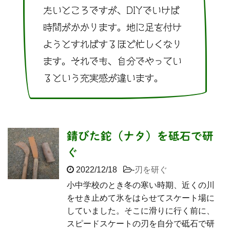
たいところですが、DIYでいけば
時間がかかります。地に足を付け
ようとすればするほど忙しくなり
ます。それでも、自分でやってい
るという充実感が違います。
錆びた鉈（ナタ）を砥石で研
ぐ
2022/12/18
-
刃を研ぐ
小中学校のとき冬の寒い時期、近くの川
をせき止めて氷をはらせてスケート場に
していました。そこに滑りに行く前に、
スピードスケートの刃を自分で砥石で研