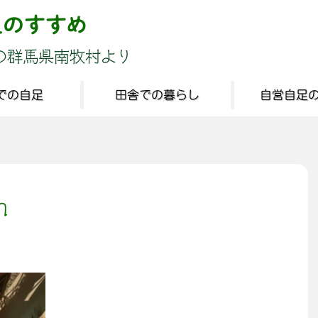
足のすすめ
の群馬県南牧村より
での自足
田舎での暮らし
自営自足
n