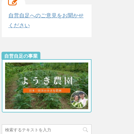
自営自足へのご意見をお聞かせ
ください
自営自足の事業