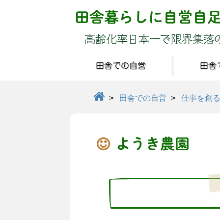
田舎暮らしに自営自
高齢化率日本一で限界集落
田舎での自営
田舎
>
田舎での自営
>
仕事を創
ようき農園