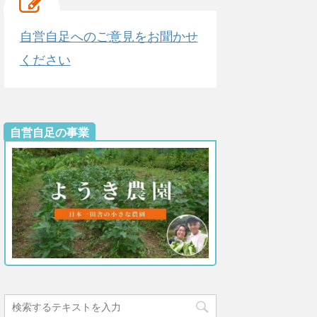
自営自足へのご意見をお聞かせ
ください
自営自足の事業