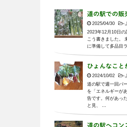
道の駅での販
2025/04/30
-
2023年12月1
こう書きました。 
に準備して多品目ラ
ひょんなこと
2024/10/02
-
道の駅で週一回パ
を「エネルギーが
告です。何があった
と見、 …
道の駅へコン