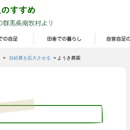
足のすすめ
の群馬県南牧村より
での自足
田舎での暮らし
自営自足
る
>
自給農を拡大させる
>
ようき農園