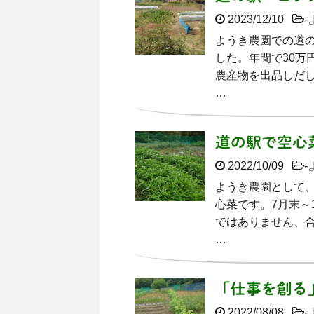
2023/12/10
-
ようき農園での道の
した。年間で30万
農産物を出品しだ
…
道の駅で空心
2022/10/09
-
ようき農園として
心菜です。7月末～
ではありません、
…
「仕事を創る
2022/08/08
-