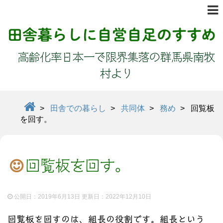
田舎暮らしに自営自足のすすめ
高齢化率日本一で限界集落の群馬県南牧
村より
>
田舎での暮らし
>
共同体
>
務め
>
回覧板
を回す。
回覧板を回す。
公開日：2019年6月13日 更新日：
2022年12月10日
回覧板を回すのは、組長の役割です。組長という