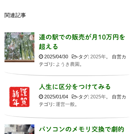
関連記事
道の駅での販売が月10万円を
超える
2025/04/30
-タグ:
2025年
。 自営カ
テゴリ:
ようき農園
。
人生に区分をつけてみる
2025/01/04
-タグ:
2025年
。 自営カ
テゴリ:
運営一般
。
パソコンのメモリ交換で劇的