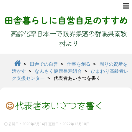
田舎暮らしに自営自足のすすめ
高齢化率日本一で限界集落の群馬県南牧
村より
>
田舎での自営
>
仕事を創る
>
周りの資産を
活かす
>
なんもく健康長寿組合
>
ひまわり高齢者レ
ク支援センター
>
代表者あいさつを書く
代表者あいさつを書く
公開日：2020年2月14日 更新日：
2022年12月10日