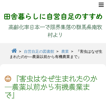
田舎暮らしに自営自足のすすめ
高齢化率日本一で限界集落の群馬県南牧
村より
>
自営自足の図書館
>
農業
>
『害虫はなぜ生
まれたのか―農薬以前から有機農業まで』
『害虫はなぜ生まれたのか
―農薬以前から有機農業ま
で』