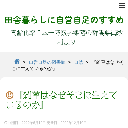
田舎暮らしに自営自足のすすめ
高齢化率日本一で限界集落の群馬県南牧
村より
>
自営自足の図書館
>
自然
>
『雑草はなぜそ
こに生えているのか』
『雑草はなぜそこに生えて
いるのか』
公開日：2020年6月12日 更新日：
2022年12月10日