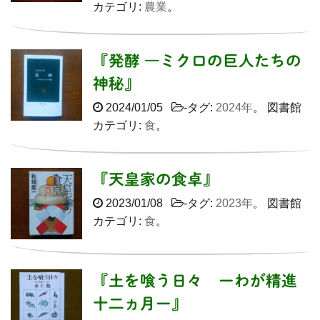
カテゴリ:
農業
。
『発酵 ―ミクロの巨人たちの
神秘』
2024/01/05
-タグ:
2024年
。 図書館
カテゴリ:
食
。
『天皇家の食卓』
2023/01/08
-タグ:
2023年
。 図書館
カテゴリ:
食
。
『土を喰う日々 ーわが精進
十二ヵ月ー』